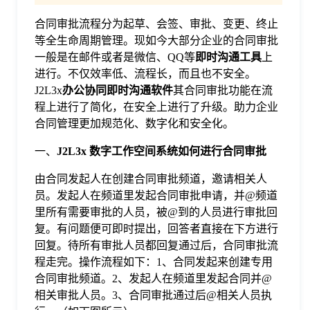
合同审批流程分为起草、会签、审批、变更、终止
格
等全生命周期管理。现如今大部分企业的合同审批
一般是在邮件或者是微信、QQ等
即时沟通工具
上
技
进行。不仅效率低、流程长，而且也不安全。
J2L3x
办公协同即时沟通软件
其合同审批功能在流
程上进行了简化，在安全上进行了升级。助力企业
术
常
合同管理更加规范化、数字化和安全化。
一、
J2L3x 数字工作空间系统
如何进行合同审批
资
见
由合同发起人在创建合同审批频道，邀请相关人
讯
员。发起人在频道里发起合同审批申请，并@频道
问
里所有需要审批的人员，被@到的人员进行审批回
复。有问题便可即时提出，回答者直接在下方进行
题
回复。待所有审批人员都回复通过后，合同审批流
程走完。操作流程如下：1、合同发起来创建专用
合同审批频道。2、发起人在频道里发起合同并@
关
相关审批人员。3、合同审批通过后@相关人员执