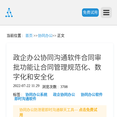
免费试用
首
当前位置
:
首页
>>
协同办公
>>
正文
页
政企办公协同沟通软件合同审
产
批功能让合同管理规范化、数
字化和安全化
品
2022-07-22 11:29
浏览次数
:
3708
标签
:
协同办公系统
政企协同办公
协同办公软件
功
即时沟通软件
协同办公防泄密即时沟通聊天工具—
点击免费试
能
价
用