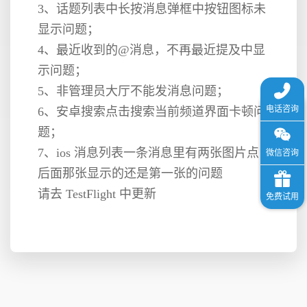
3、话题列表中长按消息弹框中按钮图标未
显示问题；
格
4、最近收到的@消息，不再最近提及中显
示问题；
技
5、非管理员大厅不能发消息问题；
6、安卓搜索点击搜索当前频道界面卡顿问
术
常
题；
7、ios 消息列表一条消息里有两张图片点
资
见
后面那张显示的还是第一张的问题
请去 TestFlight 中更新
讯
问
题
关