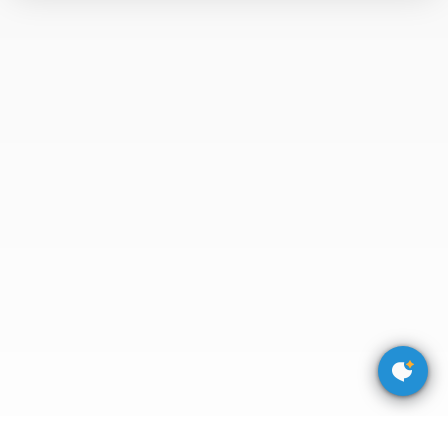
于
我
们
下
载