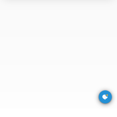
于
我
们
下
载