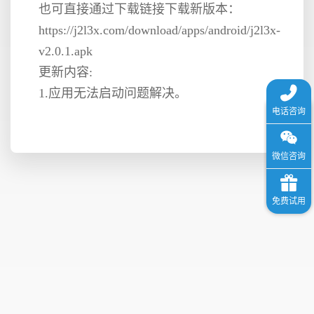
也可直接通过下载链接下载新版本：
https://j2l3x.com/download/apps/android/j2l3x-
格
v2.0.1.apk
更新内容:
技
1.应用无法启动问题解决。
术
常
资
见
讯
问
题
关