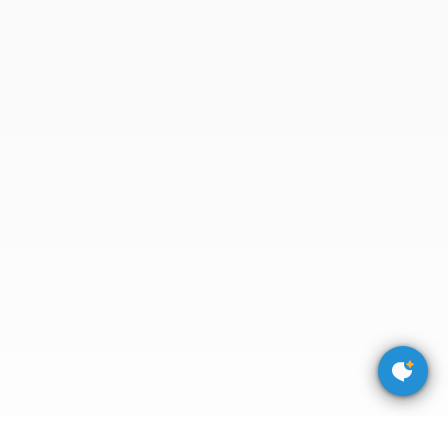
于
我
们
下
载