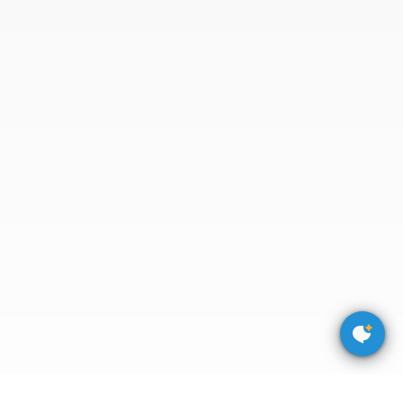
于
我
们
下
载