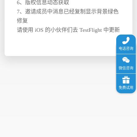
6、版权信息动态获取
7、邀请成员中消息已经复制显示背景绿色
格
修复
请使用 iOS 的小伙伴们去 TestFlight 中更新
技
术
常
资
见
讯
问
题
关